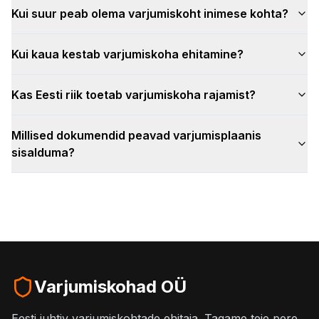
Kui suur peab olema varjumiskoht inimese kohta?
Kui kaua kestab varjumiskoha ehitamine?
Kas Eesti riik toetab varjumiskoha rajamist?
Millised dokumendid peavad varjumisplaanis
sisalduma?
Varjumiskohad OÜ
Eesti juhtiv varjumiskohtade ehitaja. Tagame teie pere