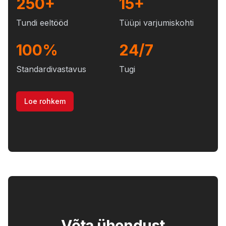
250+
15+
Tundi eeltööd
Tüüpi varjumiskohti
100%
24/7
Standardivastavus
Tugi
Loe rohkem
Võta ühendust