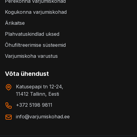
Perekonna varjumiskohad
Kogukonna varjumiskohad
Ärikaitse
Plahvatuskindlad uksed
Õhufiltreerimise süsteemid
Varjumiskoha varustus
Võta ühendust
Katusepapi tn 12-24,
11412 Tallinn, Eesti
+372 5198 9811
info@varjumiskohad.ee