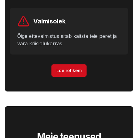
Valmisolek
Õige ettevalmistus aitab kaitsta teie peret ja
vara kriisiolukorras.
Loe rohkem
Meie teenused