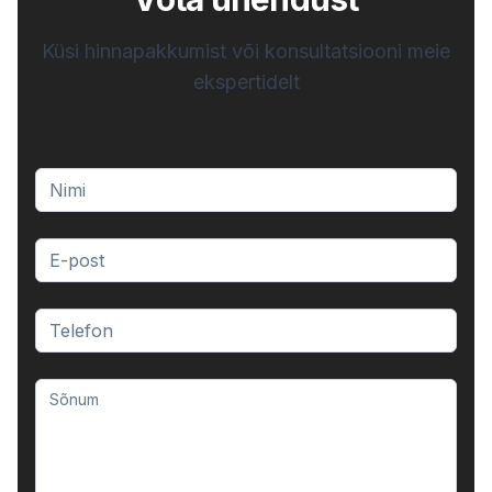
Küsi hinnapakkumist või konsultatsiooni meie
ekspertidelt