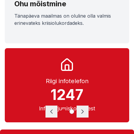
Ohu mõistmine
Tänapäeva maailmas on oluline olla valmis
erinevateks kriisiolukordadeks.
Riigi infotelefon
1247
Info varjumiskohtadest