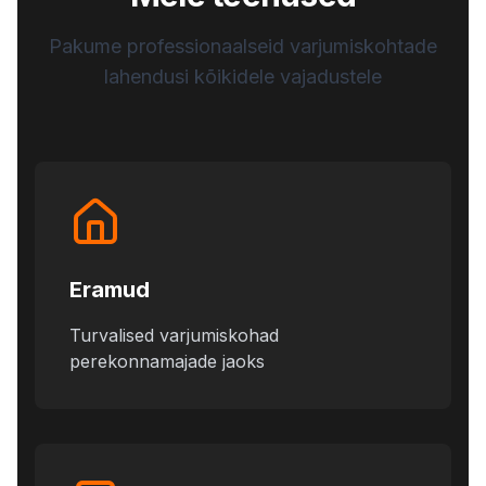
Pakume professionaalseid varjumiskohtade
lahendusi kõikidele vajadustele
Eramud
Turvalised varjumiskohad
perekonnamajade jaoks