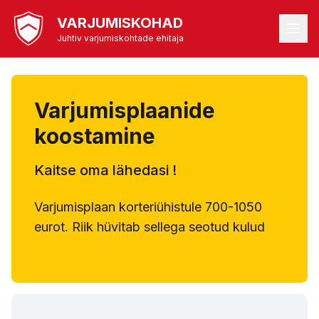
VARJUMISKOHAD
Juhtiv varjumiskohtade ehitaja
Varjumisplaanide
koostamine
Kaitse oma lähedasi !
Varjumisplaan korteriühistule 700-1050
eurot. Riik hüvitab sellega seotud kulud