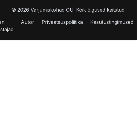
©
2026
Varjumiskohad OÜ.
Kõik õigused kaitstud.
ani
Autor
Privaatsuspoliitika
Kasutustingimused
stajad