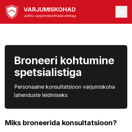
VARJUMISKOHAD
Juhtiv varjumiskohtade ehitaja
Broneeri kohtumine
spetsialistiga
Personaalne konsultatsioon varjumiskoha
lahenduste leidmiseks
Miks broneerida konsultatsioon?