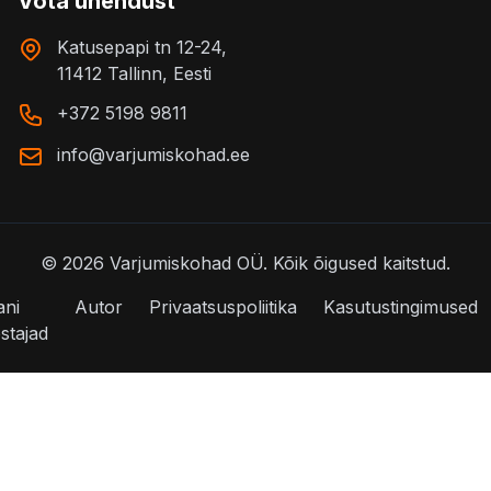
Võta ühendust
Katusepapi tn 12-24,
11412 Tallinn, Eesti
+372 5198 9811
info@varjumiskohad.ee
©
2026
Varjumiskohad OÜ.
Kõik õigused kaitstud.
ani
Autor
Privaatsuspoliitika
Kasutustingimused
stajad