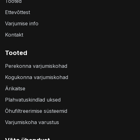
Tooted
Ettevõttest
Varjumise info
Kontakt
Tooted
Perekonna varjumiskohad
Kogukonna varjumiskohad
Ärikaitse
Plahvatuskindlad uksed
Õhufiltreerimise süsteemid
Varjumiskoha varustus