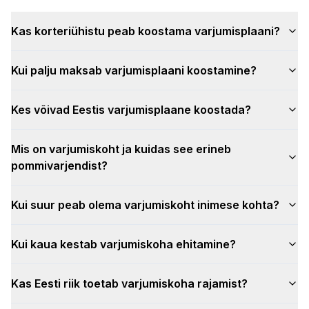
Kas korteriühistu peab koostama varjumisplaani?
Kui palju maksab varjumisplaani koostamine?
Kes võivad Eestis varjumisplaane koostada?
Mis on varjumiskoht ja kuidas see erineb
pommivarjendist?
Kui suur peab olema varjumiskoht inimese kohta?
Kui kaua kestab varjumiskoha ehitamine?
Kas Eesti riik toetab varjumiskoha rajamist?