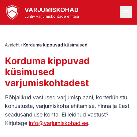
VARJUMISKOHAD
Juhtiv varjumiskohtade ehitaja
Avaleht
Korduma kippuvad küsimused
Korduma kippuvad
küsimused
varjumiskohtadest
Põhjalikud vastused varjumisplaani, korteriühistu
kohustuste, varjumiskoha ehitamise, hinna ja Eesti
seadusandluse kohta. Ei leidnud vastust?
Kirjutage
info@varjumiskohad.ee
.