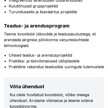
Integreeritud lahendused uusarendustes
Kulutõhusad grupiprojektid
Turunduseelis ja lisaväärtus projektile
Teadus- ja arendusprogram
Teeme koostööd ülikoolide ja teadusasutustega, et
arendada järgmise põlvkonna varjumiskohtade
tehnoloogiaid.
Ühised teadus- ja arendusprojektid
Praktika- ja töövõimalused üliõpilastele
Praktiline rakendus teaduslike uuringute tulemustele
Võta ühendust
Kui olete huvitatud koostööst, võtke meiega
ühendust. Arutame võimalusi ja leiame sobiva
koostöövorme.