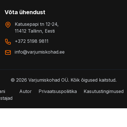
Võta ühendust
Katusepapi tn 12-24,
11412 Tallinn, Eesti
+372 5198 9811
info@varjumiskohad.ee
©
2026
Varjumiskohad OÜ.
Kõik õigused kaitstud.
ani
Autor
Privaatsuspoliitika
Kasutustingimused
stajad