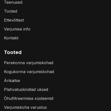
Teenused
Tooted
Ettevõttest
Varjumise info
Kontakt
Tooted
Perekonna varjumiskohad
Kogukonna varjumiskohad
Ärikaitse
Plahvatuskindlad uksed
Õhufiltreerimise süsteemid
Varjumiskoha varustus