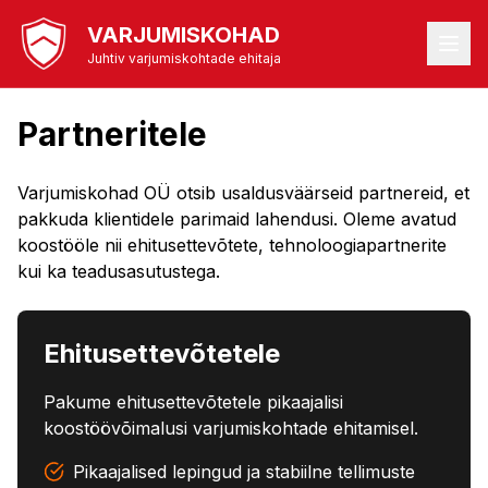
VARJUMISKOHAD
Juhtiv varjumiskohtade ehitaja
Partneritele
Varjumiskohad OÜ otsib usaldusväärseid partnereid, et
pakkuda klientidele parimaid lahendusi. Oleme avatud
koostööle nii ehitusettevõtete, tehnoloogiapartnerite
kui ka teadusasutustega.
Ehitusettevõtetele
Pakume ehitusettevõtetele pikaajalisi
koostöövõimalusi varjumiskohtade ehitamisel.
Pikaajalised lepingud ja stabiilne tellimuste