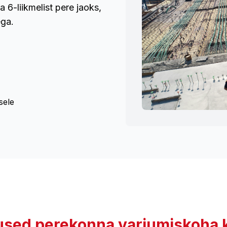
 6-liikmelist pere jaoks,
ega.
sele
sed perekonna varjumiskoha 