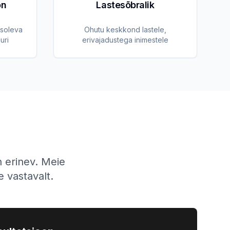
on
Lastesõbralik
asoleva
Ohutu keskkond lastele,
uri
erivajadustega inimestele
n erinev. Meie
e vastavalt.