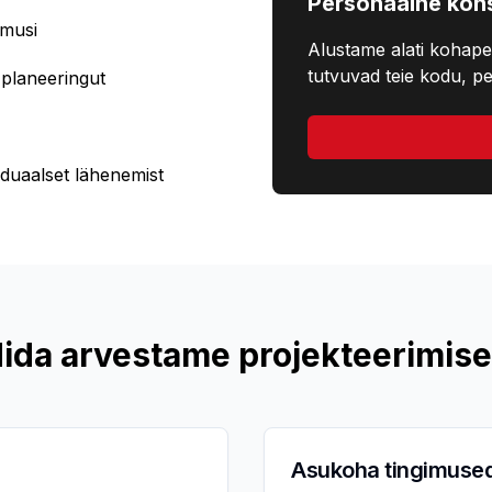
Personaalne kons
imusi
Alustame alati kohape
tutvuvad teie kodu, pe
planeeringut
iduaalset lähenemist
ida arvestame projekteerimise
Asukoha tingimuse