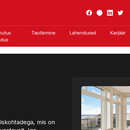
hutus
Taotlemine
Lahendused
Karjäär
odus
iskohtadega, mis on