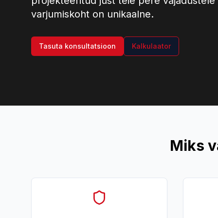
projekteeritud just teie pere vajadustele 
varjumiskoht on unikaalne.
Tasuta konsultatsioon
Kalkulaator
Miks v