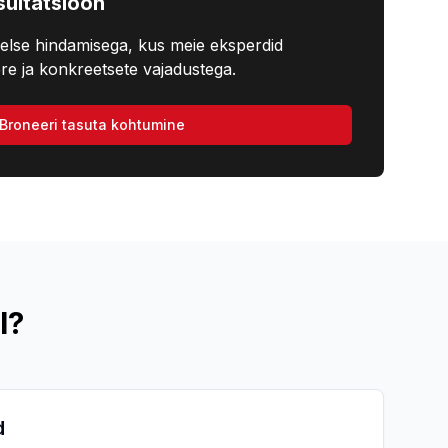
ultatsioon
else hindamisega, kus meie eksperdid
re ja konkreetsete vajadustega.
Broneeri tasuta kohtumine
l?
d