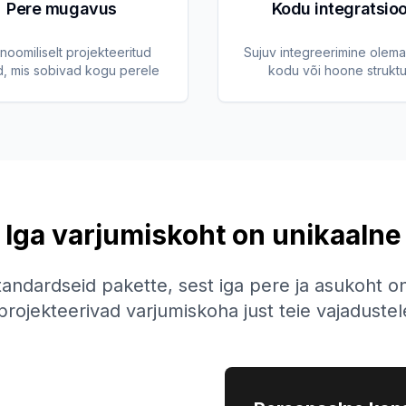
Pere mugavus
Kodu integratsio
noomiliselt projekteeritud
Sujuv integreerimine olem
d, mis sobivad kogu perele
kodu või hoone struktu
Iga varjumiskoht on unikaalne
andardseid pakette, sest iga pere ja asukoht o
rojekteerivad varjumiskoha just teie vajadustel