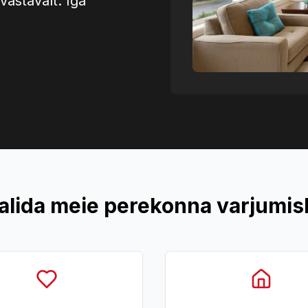
vastavalt. Iga
alida meie perekonna varjumi