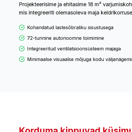
Projekteerisime ja ehitasime 18 m² varjumiskoha
mis integreeriti olemasoleva maja keldrikorrus
Kohandatud lastesõbraliku sisustusega
72-tunnine autonoomne toimimine
Integreeritud ventilatsioonsüsteem majaga
Minimaalse visuaalse mõjuga kodu väljanägemi
Korduma kippuvad küsimu