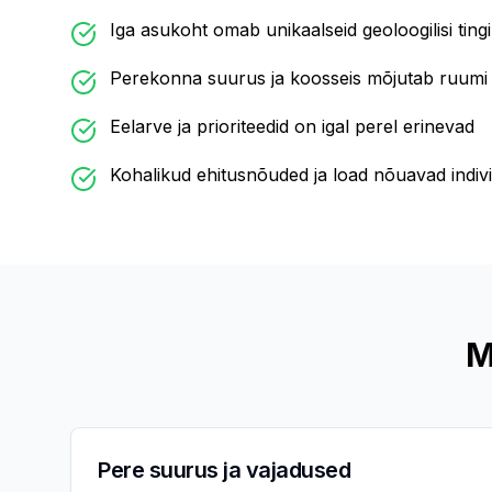
Iga asukoht omab unikaalseid geoloogilisi ting
Perekonna suurus ja koosseis mõjutab ruumi 
Eelarve ja prioriteedid on igal perel erinevad
Kohalikud ehitusnõuded ja load nõuavad indiv
M
Pere suurus ja vajadused