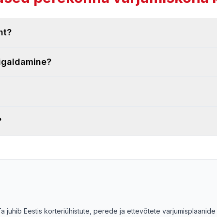
ht?
aigaldamine?
?
 juhib Eestis korteriühistute, perede ja ettevõtete varjumisplaanide