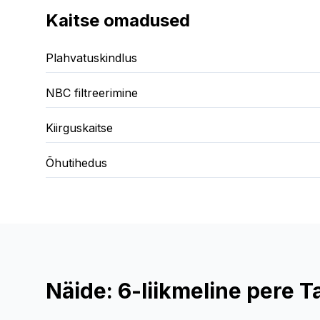
Kaitse omadused
Plahvatuskindlus
NBC filtreerimine
Kiirguskaitse
Õhutihedus
Näide: 6-liikmeline pere T