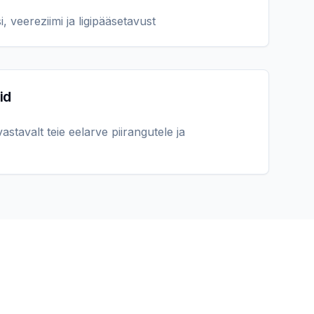
 veereziimi ja ligipääsetavust
id
tavalt teie eelarve piirangutele ja