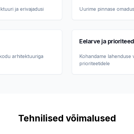
tuuri ja erivajadusi
Uurime pinnase omadusi,
Eelarve ja prioriteed
 kodu arhitektuuriga
Kohandame lahenduse vas
prioriteetidele
Tehnilised võimalused