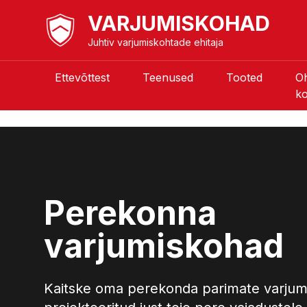
VARJUMISKOHAD
Juhtiv varjumiskohtade ehitaja
Ettevõttest
Teenused
Tooted
O
k
Perekonna
varjumiskohad
Kaitske oma perekonda parimate varjum