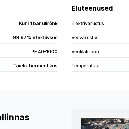
Eluteenused
Kuni 1 bar ülirõhk
Elektrivarustus
99.97% efektiivsus
Veevarustus
PF 40-1000
Ventilatsioon
Täielik hermeetikus
Temperatuur
allinnas