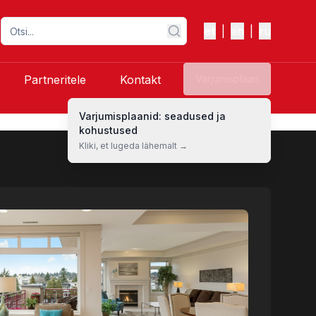
et
|
en
|
ru
Partneritele
Kontakt
Varjumisplaan
Varjumisplaanid: seadused ja
kohustused
Kliki, et lugeda lähemalt →