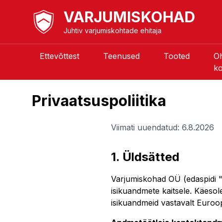
VARJUMISKOHAD
Juhtiv varjumiskohtade ehitaja
Ettevõttest
Teenused
Tooted
O
k
Privaatsuspoliitika
Viimati uuendatud:
6.8.2026
1. Üldsätted
Varjumiskohad OÜ (edaspidi "m
isikuandmete kaitsele. Käesol
isikuandmeid vastavalt Euroo