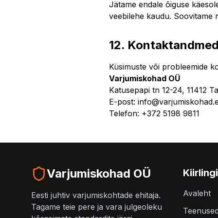
Jätame endale õiguse käesoleva
veebilehe kaudu. Soovitame re
12. Kontaktandme
Küsimuste või probleemide ko
Varjumiskohad OÜ
Katusepapi tn 12-24, 11412 Tal
E-post: info@varjumiskohad.
Telefon: +372 5198 9811
Varjumiskohad OÜ
Kiirling
Avaleht
Eesti juhtiv varjumiskohtade ehitaja.
Tagame teie pere ja vara julgeoleku
Teenuse