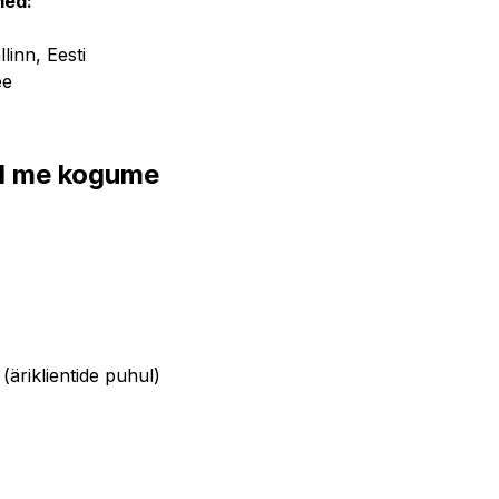
med:
linn, Eesti
ee
id me kogume
 (äriklientide puhul)