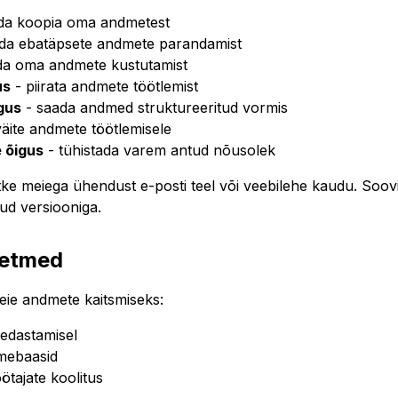
da koopia oma andmetest
da ebatäpsete andmete parandamist
a oma andmete kustutamist
us
- piirata andmete töötlemist
gus
- saada andmed struktureeritud vormis
äite andmete töötlemisele
 õigus
- tühistada varem antud nõusolek
ke meiega ühendust e-posti teel või veebilehe kaudu. Soov
tud versiooniga.
eetmed
eie andmete kaitsmiseks:
edastamisel
dmebaasid
ötajate koolitus