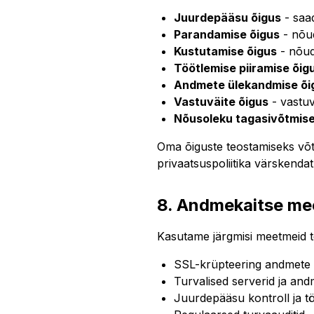
Juurdepääsu õigus
- saa
Parandamise õigus
- nõu
Kustutamise õigus
- nõud
Töötlemise piiramise õig
Andmete ülekandmise õi
Vastuväite õigus
- vastuv
Nõusoleku tagasivõtmise
Oma õiguste teostamiseks võt
privaatsuspoliitika värskenda
8. Andmekaitse m
Kasutame järgmisi meetmeid t
SSL-krüpteering andmete 
Turvalised serverid ja an
Juurdepääsu kontroll ja tö