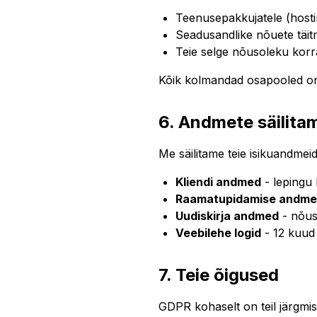
Teenusepakkujatele (hosti
Seadusandlike nõuete täit
Teie selge nõusoleku korr
Kõik kolmandad osapooled on
6. Andmete säilita
Me säilitame teie isikuandmeid 
Kliendi andmed
- lepingu 
Raamatupidamise andm
Uudiskirja andmed
- nõus
Veebilehe logid
- 12 kuud
7. Teie õigused
GDPR kohaselt on teil järgmi