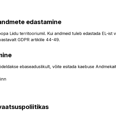
 andmete edastamine
opa Liidu territooriumil. Kui andmeid tuleb edastada EL-ist 
astavalt GDPR artiklile 44-49.
mine
öödeldakse ebaseaduslikult, võite esitada kaebuse Andmekait
linn
aatsuspoliitikas