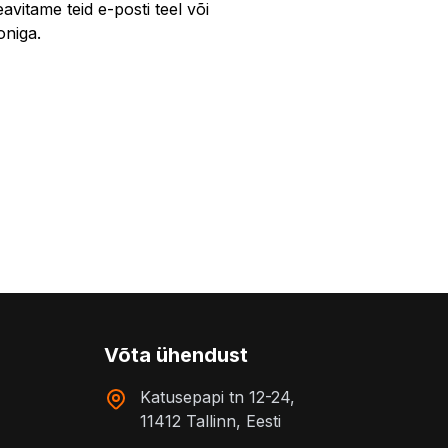
vitame teid e-posti teel või
oniga.
Võta ühendust
Katusepapi tn 12-24,
11412 Tallinn, Eesti