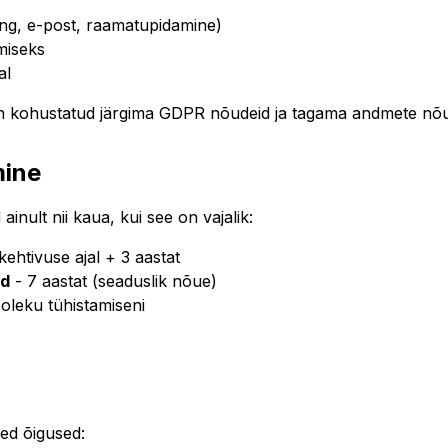
ng, e-post, raamatupidamine)
miseks
al
 kohustatud järgima GDPR nõudeid ja tagama andmete nõu
mine
ainult nii kaua, kui see on vajalik:
kehtivuse ajal + 3 aastat
ed
- 7 aastat (seaduslik nõue)
oleku tühistamiseni
sed õigused: