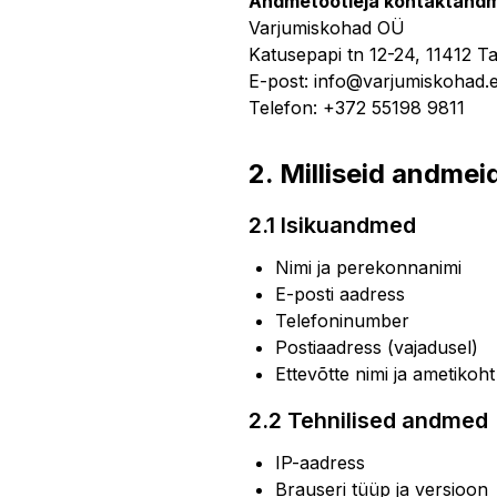
Andmetöötleja kontaktand
Varjumiskohad OÜ
Katusepapi tn 12-24, 11412 Tal
E-post: info@varjumiskohad.
Telefon: +372 55198 9811
2. Milliseid andme
2.1 Isikuandmed
Nimi ja perekonnanimi
E-posti aadress
Telefoninumber
Postiaadress (vajadusel)
Ettevõtte nimi ja ametikoht
2.2 Tehnilised andmed
IP-aadress
Brauseri tüüp ja versioon