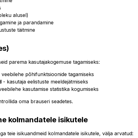
itmine
s
leku alusel)
agamine ja parandamine
stuste täitmine
es)
iseid parema kasutajakogemuse tagamiseks:
 veebilehe põhifunktsioonide tagamiseks
d
- kasutaja eelistuste meeldejätmiseks
veebilehe kasutamise statistika kogumiseks
trollida oma brauseri seadetes.
e kolmandatele isikutele
a teie isikuandmeid kolmandatele isikutele, välja arvatud: