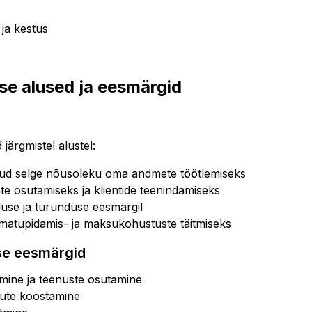
ja kestus
e alused ja eesmärgid
järgmistel alustel:
nud selge nõusoleku oma andmete töötlemiseks
te osutamiseks ja klientide teenindamiseks
luse ja turunduse eesmärgil
matupidamis- ja maksukohustuste täitmiseks
se eesmärgid
amine ja teenuste osutamine
gute koostamine