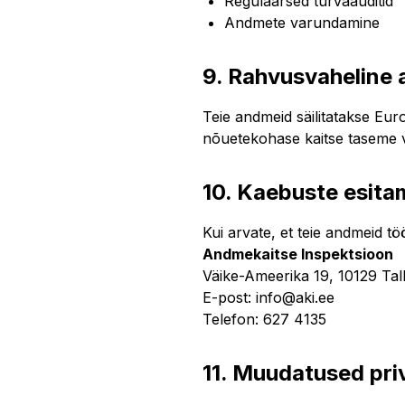
Regulaarsed turvaauditid
Andmete varundamine
9. Rahvusvaheline
Teie andmeid säilitatakse Euro
nõuetekohase kaitse taseme v
10. Kaebuste esita
Kui arvate, et teie andmeid t
Andmekaitse Inspektsioon
Väike-Ameerika 19, 10129 Tal
E-post: info@aki.ee
Telefon: 627 4135
11. Muudatused priv