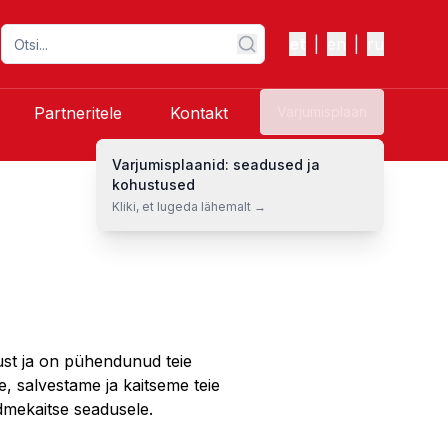
et
|
en
|
ru
Partneritele
Kontakt
Varjumisplaan
Varjumisplaanid: seadused ja
kohustused
Kliki, et lugeda lähemalt →
ust ja on pühendunud teie
e, salvestame ja kaitseme teie
dmekaitse seadusele.