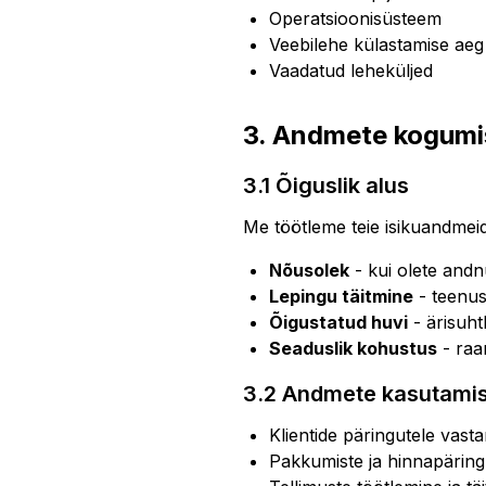
Operatsioonisüsteem
Veebilehe külastamise aeg 
Vaadatud leheküljed
3. Andmete kogumis
3.1 Õiguslik alus
Me töötleme teie isikuandmeid 
Nõusolek
- kui olete and
Lepingu täitmine
- teenus
Õigustatud huvi
- ärisuht
Seaduslik kohustus
- raa
3.2 Andmete kasutami
Klientide päringutele vast
Pakkumiste ja hinnapärin