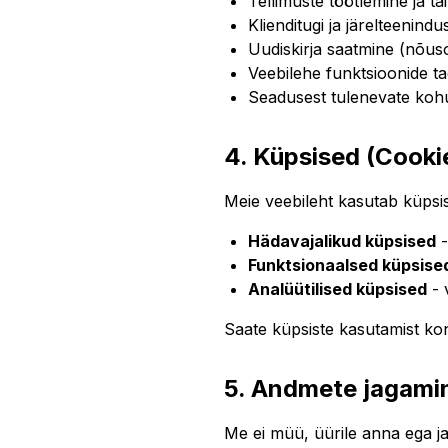
Tellimuste töötlemine ja tä
Klienditugi ja järelteenindu
Uudiskirja saatmine (nõuso
Veebilehe funktsioonide t
Seadusest tulenevate kohu
4. Küpsised (Cooki
Meie veebileht kasutab küps
Hädavajalikud küpsised
-
Funktsionaalsed küpsise
Analüütilised küpsised
- 
Saate küpsiste kasutamist kon
5. Andmete jagamin
Me ei müü, üürile anna ega jag