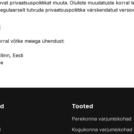
t privaatsuspoliitikat muuta. Oluliste muudatuste korral tea
gulaarselt tutvuda privaatsuspoliitika värskendatud versio
d
rral võtke meiega ühendust:
linn, Eesti
ee
id
Tooted
Perekonna varjumiskohad
d
Kogukonna varjumiskohad