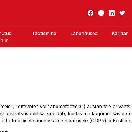
hutus
Taotlemine
Lahendused
Karjäär
odus
eie", "ettevõte" või "andmetöötleja") austab teie privaats
ev privaatsuspoliitika kirjeldab, kuidas me kogume, kasutam
pa Liidu üldisele andmekaitse määrusele (GDPR) ja Eesti an