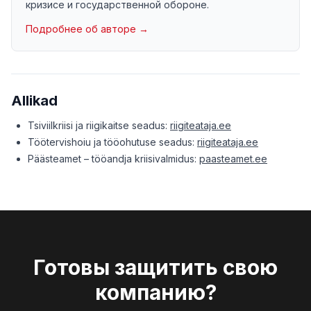
кризисе и государственной обороне.
Подробнее об авторе →
Allikad
Tsiviilkriisi ja riigikaitse seadus:
riigiteataja.ee
Töötervishoiu ja tööohutuse seadus:
riigiteataja.ee
Päästeamet – tööandja kriisivalmidus:
paasteamet.ee
Готовы защитить свою
компанию?