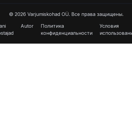
©
2026
Varjumiskohad OÜ.
Все права защищены.
ani
Autor
Политика
Условия
stajad
конфиденциальности
использован