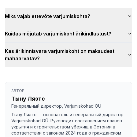
Miks vajab ettevõte varjumiskohta?
Kuidas mõjutab varjumiskoht ärikindlustust?
Kas ärikinnisvara varjumiskoht on maksudest
mahaarvatav?
АВТОР
Тыну Ляэтс
Генеральный директор, Varjumiskohad OÜ
Тыну Ляэтс — основатель и генеральный директор
Varjumiskohad OÜ. Руководит составлением планов
укрытия и строительством убежищ в Эстонии в
соответствии с законом 2024 года о гражданском