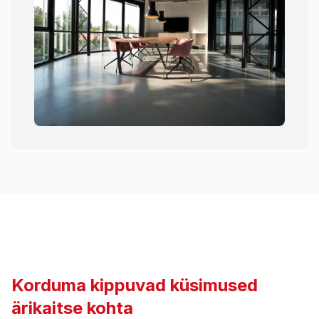
Korduma kippuvad küsimused
ärikaitse kohta