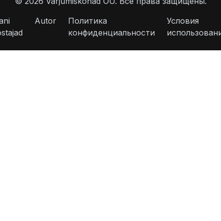
©
2026
Varjumiskohad OÜ.
Все права защищены.
ani
Autor
Политика
Условия
stajad
конфиденциальности
использован