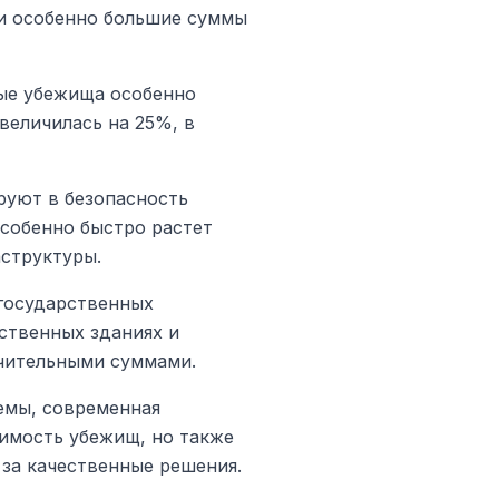
ли особенно большие суммы
ные убежища особенно
величилась на 25%, в
руют в безопасность
Особенно быстро растет
аструктуры.
 государственных
ственных зданиях и
чительными суммами.
емы, современная
имость убежищ, но также
за качественные решения.