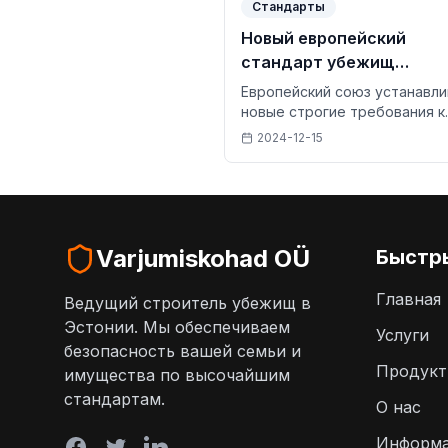
Стандарты
Новый европейский
стандарт убежищ
преобразует отрасль в 
Европейский союз устанавл
году
новые строгие требования к
убежищам, которые влияют 
2024-12-15
всю отрасль и приносят
технологическую революци
Varjumiskohad OÜ
Быстр
Главная
Ведущий строитель убежищ в
Эстонии. Мы обеспечиваем
Услуги
безопасность вашей семьи и
Продук
имущества по высочайшим
стандартам.
О нас
Информа