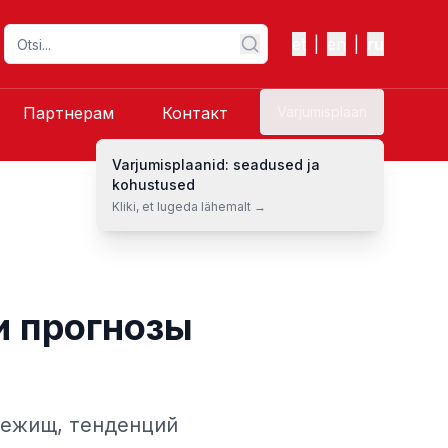
et
|
en
|
ru
Партнерам
Контакт
Varjumisplaan
Varjumisplaanid: seadused ja
kohustused
Kliki, et lugeda lähemalt →
и прогнозы
бежищ, тенденций