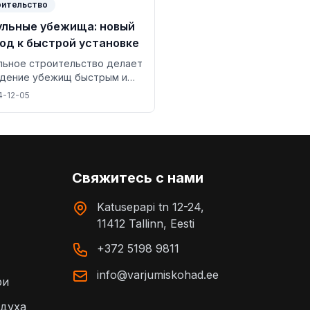
оительство
льные убежища: новый
од к быстрой установке
ьное строительство делает
едение убежищ быстрым и
тивным, позволяя
4-12-05
овить функциональное
ще всего за несколько
.
Свяжитесь с нами
Katusepapi tn 12-24,
11412 Tallinn, Eesti
+372 5198 9811
info@varjumiskohad.ee
ри
здуха