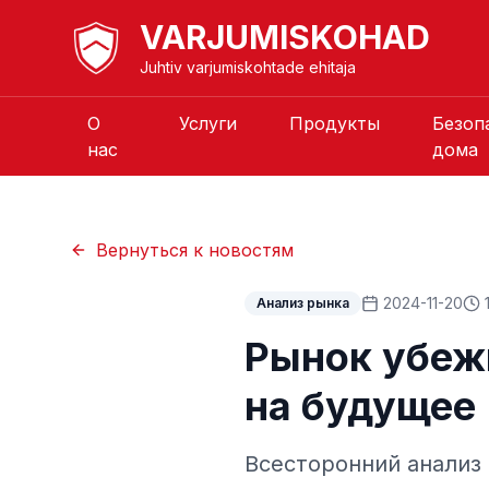
VARJUMISKOHAD
Juhtiv varjumiskohtade ehitaja
О
Услуги
Продукты
Безоп
нас
дома
Вернуться к новостям
2024-11-20
Анализ рынка
Рынок убежи
на будущее
Всесторонний анализ