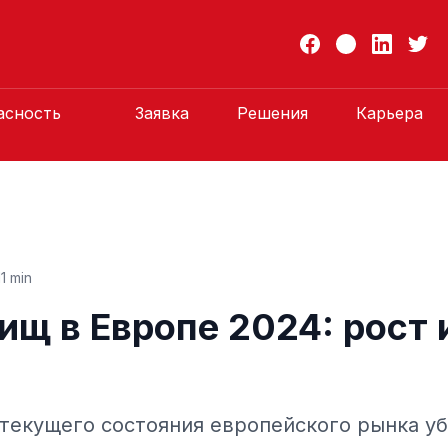
асность
Заявка
Решения
Карьера
11 min
щ в Европе 2024: рост 
 текущего состояния европейского рынка у