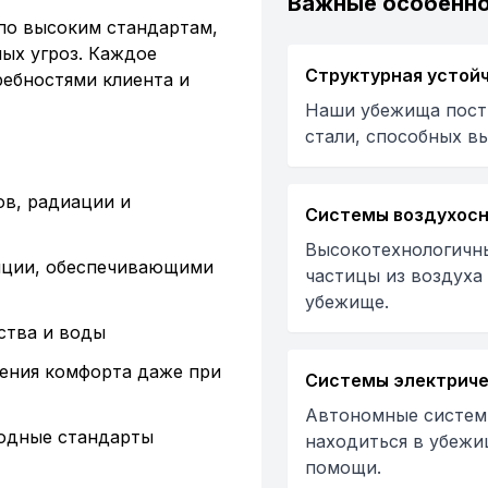
Важные особенн
по высоким стандартам,
ых угроз. Каждое
Структурная устой
ребностями клиента и
Наши убежища пост
стали, способных в
ов, радиации и
Системы воздухос
Высокотехнологичн
яции, обеспечивающими
частицы из воздуха
убежище.
ства и воды
ения комфорта даже при
Системы электриче
Автономные систем
одные стандарты
находиться в убежи
помощи.