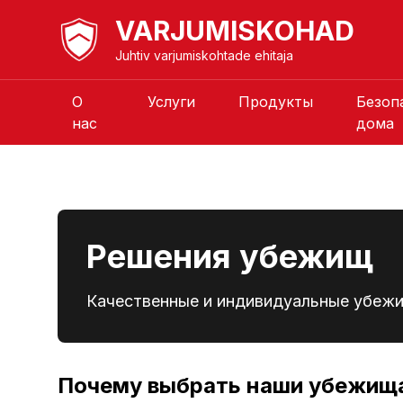
VARJUMISKOHAD
Juhtiv varjumiskohtade ehitaja
О
Услуги
Продукты
Безоп
нас
дома
Решения убежищ
Качественные и индивидуальные убеж
Почему выбрать наши убежищ