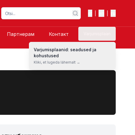
et
|
en
|
ru
Партнерам
Контакт
Varjumisplaan
Varjumisplaanid: seadused ja
kohustused
Kliki, et lugeda lähemalt →