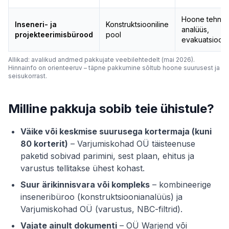
Hoone tehnili
Inseneri- ja
Konstruktsiooniline
analüüs,
projekteerimisbürood
pool
evakuatsiooni
Allikad: avalikud andmed pakkujate veebilehtedelt (mai 2026).
Hinnainfo on orienteeruv – täpne pakkumine sõltub hoone suurusest ja
seisukorrast.
Milline pakkuja sobib teie ühistule?
Väike või keskmise suurusega kortermaja (kuni
80 korterit)
– Varjumiskohad OÜ täisteenuse
paketid sobivad parimini, sest plaan, ehitus ja
varustus tellitakse ühest kohast.
Suur ärikinnisvara või kompleks
– kombineerige
inseneribüroo (konstruktsioonianalüüs) ja
Varjumiskohad OÜ (varustus, NBC-filtrid).
Vajate ainult dokumenti
– OÜ Warjend või