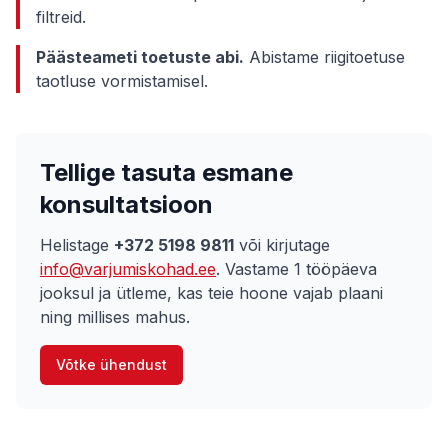
filtreid.
Päästeameti toetuste abi.
Abistame riigitoetuse
taotluse vormistamisel.
Tellige tasuta esmane
konsultatsioon
Helistage
+372 5198 9811
või kirjutage
info@varjumiskohad.ee
. Vastame 1 tööpäeva
jooksul ja ütleme, kas teie hoone vajab plaani
ning millises mahus.
Võtke ühendust