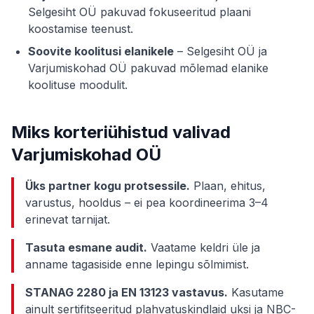
Selgesiht OÜ pakuvad fokuseeritud plaani
koostamise teenust.
Soovite koolitusi elanikele
– Selgesiht OÜ ja
Varjumiskohad OÜ pakuvad mõlemad elanike
koolituse moodulit.
Miks korteriühistud valivad
Varjumiskohad OÜ
Üks partner kogu protsessile.
Plaan, ehitus,
varustus, hooldus – ei pea koordineerima 3–4
erinevat tarnijat.
Tasuta esmane audit.
Vaatame keldri üle ja
anname tagasiside enne lepingu sõlmimist.
STANAG 2280 ja EN 13123 vastavus.
Kasutame
ainult sertifitseeritud plahvatuskindlaid uksi ja NBC-