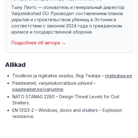
Тыну Ляэтс — основатель и генеральный директор
Varjumiskohad OÜ. Руководит составлением планов
укрытия и строительством убежищ в Эстонии в
соответствии с законом 2024 года о гражданском
кризисе и государственной обороне.
Подробнее об авторе →
Allikad
Tsiviilkriisi ja riigikaitse seadus, Riigi Teataja –
riigiteataja.ee
Päästeamet, varjumiskorralduse juhised –
paasteamet.ee/varjumine
NATO STANAG 2280 – Design Threat Levels for Civil
Shelters.
EN 13123-2 – Windows, doors and shutters – Explosion
resistance.