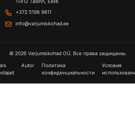
11412 Tallinn, Eesti
+372 5198 9811
info@varjumiskohad.ee
©
2026
Varjumiskohad OÜ.
Все права защищены.
ani
Autor
Политика
Условия
stajad
конфиденциальности
использован