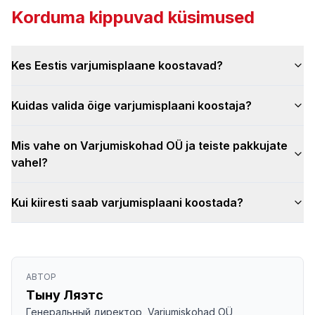
Korduma kippuvad küsimused
Kes Eestis varjumisplaane koostavad?
Kuidas valida õige varjumisplaani koostaja?
Mis vahe on Varjumiskohad OÜ ja teiste pakkujate
vahel?
Kui kiiresti saab varjumisplaani koostada?
АВТОР
Тыну Ляэтс
Генеральный директор, Varjumiskohad OÜ