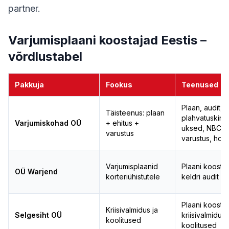
partner.
Varjumisplaani koostajad Eestis –
võrdlustabel
Pakkuja
Fookus
Teenused
Plaan, audit,
Täisteenus: plaan
plahvatuskind
Varjumiskohad OÜ
+ ehitus +
uksed, NBC-fil
varustus
varustus, hoo
Varjumisplaanid
Plaani koosta
OÜ Warjend
korteriühistutele
keldri audit
Plaani koosta
Kriisivalmidus ja
Selgesiht OÜ
kriisivalmidus
koolitused
koolitused