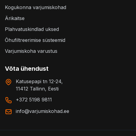
Kogukonna varjumiskohad
Ärikaitse
Plahvatuskindlad uksed
Õhufiltreerimise süsteemid
Varjumiskoha varustus
Võta ühendust
Katusepapi tn 12-24,
11412 Tallinn, Eesti
+372 5198 9811
info@varjumiskohad.ee