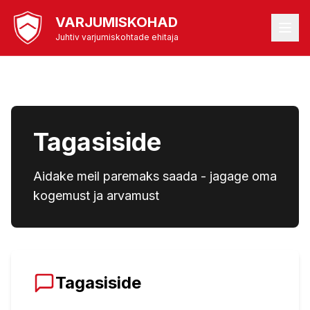
VARJUMISKOHAD
Juhtiv varjumiskohtade ehitaja
Tagasiside
Aidake meil paremaks saada - jagage oma
kogemust ja arvamust
Tagasiside