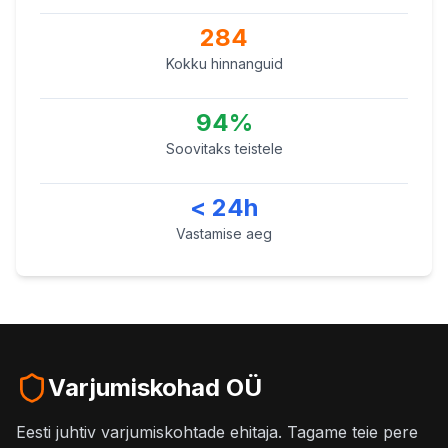
284
Kokku hinnanguid
94%
Soovitaks teistele
< 24h
Vastamise aeg
Varjumiskohad OÜ
Eesti juhtiv varjumiskohtade ehitaja. Tagame teie pere