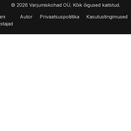
©
2026
Varjumiskohad OÜ.
Kõik õigused kaitstud.
ani
Autor
Privaatsuspoliitika
Kasutustingimused
stajad