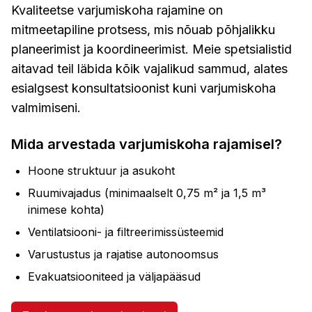
Kvaliteetse varjumiskoha rajamine on
mitmeetapiline protsess, mis nõuab põhjalikku
planeerimist ja koordineerimist. Meie spetsialistid
aitavad teil läbida kõik vajalikud sammud, alates
esialgsest konsultatsioonist kuni varjumiskoha
valmimiseni.
Mida arvestada varjumiskoha rajamisel?
Hoone struktuur ja asukoht
Ruumivajadus (minimaalselt 0,75 m² ja 1,5 m³
inimese kohta)
Ventilatsiooni- ja filtreerimissüsteemid
Varustustus ja rajatise autonoomsus
Evakuatsiooniteed ja väljapääsud