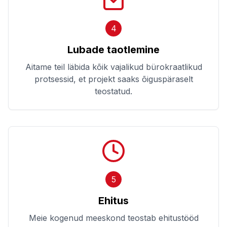
4
Lubade taotlemine
Aitame teil läbida kõik vajalikud bürokraatlikud
protsessid, et projekt saaks õiguspäraselt
teostatud.
5
Ehitus
Meie kogenud meeskond teostab ehitustööd