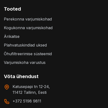
Tooted
Perekonna varjumiskohad
Kogukonna varjumiskohad
Ärikaitse
Plahvatuskindlad uksed
Õhufiltreerimise süsteemid
Varjumiskoha varustus
Võta ühendust
Katusepapi tn 12-24,
11412 Tallinn, Eesti
+372 5198 9811