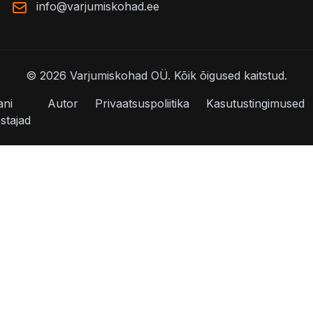
info@varjumiskohad.ee
©
2026
Varjumiskohad OÜ.
Kõik õigused kaitstud.
ani
Autor
Privaatsuspoliitika
Kasutustingimused
stajad