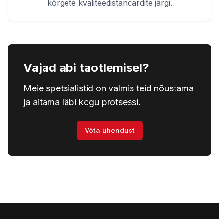
kõrgete kvaliteedistandardite järgi.
Vajad abi taotlemisel?
Meie spetsialistid on valmis teid nõustama
ja aitama läbi kogu protsessi.
Võta ühendust