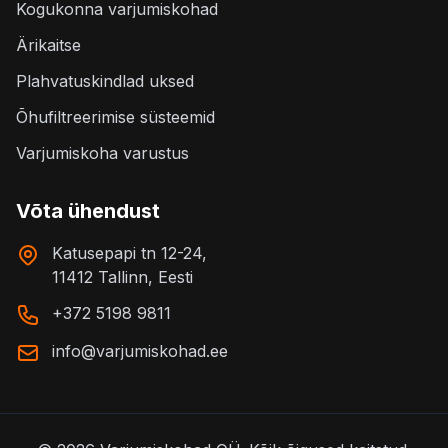
Kogukonna varjumiskohad
Ärikaitse
Plahvatuskindlad uksed
Õhufiltreerimise süsteemid
Varjumiskoha varustus
Võta ühendust
Katusepapi tn 12-24,
11412 Tallinn, Eesti
+372 5198 9811
info@varjumiskohad.ee