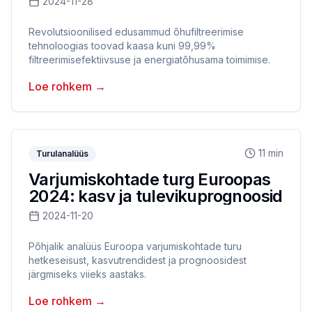
2024-11-28
Revolutsioonilised edusammud õhufiltreerimise
tehnoloogias toovad kaasa kuni 99,99%
filtreerimisefektiivsuse ja energiatõhusama toimimise.
Loe rohkem
→
11 min
Turulanalüüs
Varjumiskohtade turg Euroopas
2024: kasv ja tulevikuprognoosid
2024-11-20
Põhjalik analüüs Euroopa varjumiskohtade turu
hetkeseisust, kasvutrendidest ja prognoosidest
järgmiseks viieks aastaks.
Loe rohkem
→