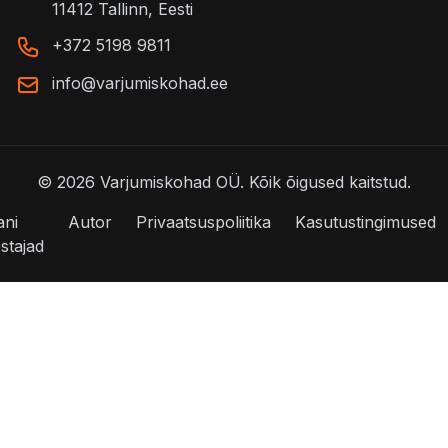
11412 Tallinn, Eesti
+372 5198 9811
info@varjumiskohad.ee
©
2026
Varjumiskohad OÜ.
Kõik õigused kaitstud.
ani
Autor
Privaatsuspoliitika
Kasutustingimused
stajad