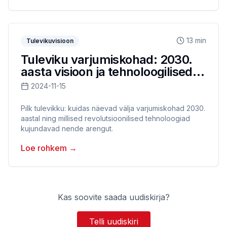
13 min
Tulevikuvisioon
Tuleviku varjumiskohad: 2030.
aasta visioon ja tehnoloogilised
lahendused
2024-11-15
Pilk tulevikku: kuidas näevad välja varjumiskohad 2030.
aastal ning millised revolutsioonilised tehnoloogiad
kujundavad nende arengut.
Loe rohkem
→
Kas soovite saada uudiskirja?
Telli uudiskiri