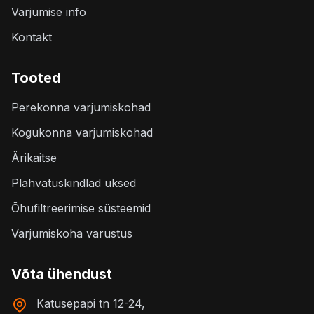
Varjumise info
Kontakt
Tooted
Perekonna varjumiskohad
Kogukonna varjumiskohad
Ärikaitse
Plahvatuskindlad uksed
Õhufiltreerimise süsteemid
Varjumiskoha varustus
Võta ühendust
Katusepapi tn 12-24,