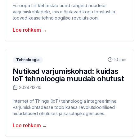
Euroopa Liit kehtestab uued rangeid nõudeid
varjumiskohtadele, mis mõjutavad kogu tööstust ja
toovad kaasa tehnoloogilise revolutsiooni.
Loe rohkem
→
10 min
Tehnoloogia
Nutikad varjumiskohad: kuidas
IoT tehnoloogia muudab ohutust
2024-12-10
Internet of Things (IoT) tehnoloogia integreerimine
varjumiskohtadesse toob kaasa revolutsioonilised
muudatused ohutuses ja kasutajakogemuses.
Loe rohkem
→