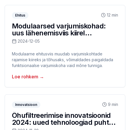
12 min
Ehitus
Modulaarsed varjumiskohad:
uus lähenemisviis kiirel
paigaldamisel
2024-12-05
Modulaarne ehitusviis muudab varjumiskohtade
rajamise kiireks ja tõhusaks, võimaldades paigaldada
funktsionaalse varjumiskoha vaid mõne tunniga.
Loe rohkem
→
9 min
Innovatsioon
Õhufiltreerimise innovatsioonid
2024: uued tehnoloogiad puhta
õhu tagamiseks