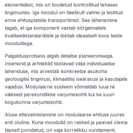
elementidest, mis on toodetud kontrollitud tehases
tingimustes. Iga moodul on täielikult valmis ja testitud
enne ehitusplatsile transportimist. See lähenemine
tagab, et iga komponent vastab kõrgeimatele
kvaliteedistandarditele ja töötab ideaalselt koos teiste
moodulitega.
Paigaldusprotsess algab detailse planeerimisega.
Insenerid ja arhitektid töötavad välja individuaalse
lahenduse, mis arvestab konkreetse asukoha
geoloogilisi tingimusi, klimaatilisi iseärasusi ja kasutajate
vajadusi. Modulaarne süsteem võimaldab luua nii
väikseid perekondlikke varjumiskohti kui ka suuri
kogukonna varjumiskohti.
Aluse ettevalmistamine on modulaarse ehituse juures
eriti oluline. Kuna moodulid on rasked ja peavad olema
täpselt joondatud, on vaja korralikku vundamenti.