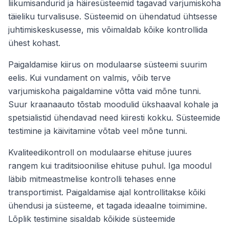
liikumisandurid ja häiresüsteemid tagavad varjumiskoha
täieliku turvalisuse. Süsteemid on ühendatud ühtsesse
juhtimiskeskusesse, mis võimaldab kõike kontrollida
ühest kohast.
Paigaldamise kiirus on modulaarse süsteemi suurim
eelis. Kui vundament on valmis, võib terve
varjumiskoha paigaldamine võtta vaid mõne tunni.
Suur kraanaauto tõstab moodulid ükshaaval kohale ja
spetsialistid ühendavad need kiiresti kokku. Süsteemide
testimine ja käivitamine võtab veel mõne tunni.
Kvaliteedikontroll on modulaarse ehituse juures
rangem kui traditsioonilise ehituse puhul. Iga moodul
läbib mitmeastmelise kontrolli tehases enne
transportimist. Paigaldamise ajal kontrollitakse kõiki
ühendusi ja süsteeme, et tagada ideaalne toimimine.
Lõplik testimine sisaldab kõikide süsteemide