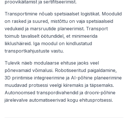
proovikäitamist ja sertifitseerimist.
Transportimine nõuab spetsiaalset logistikat. Moodulid
on rasked ja suured, mistõttu on vaja spetsiaalseid
vedukeid ja marsruutide planeerimist. Transport
toimub tavaliselt öötundidel, et minimeerida
liiklushäireid. Iga moodul on kindlustatud
transportkahjustuste vastu.
Tulevik näeb modulaarse ehituse jaoks veel
põnevamaid võimalusi. Robotiseeritud paigaldamine,
3D printimise integreerimine ja AI-põhine planeerimine
muudavad protsessi veelgi kiiremaks ja täpsemaks.
Autonoomsed transpordivahendid ja drooni-põhine
järelevalve automatiseerivad kogu ehitusprotsessi.