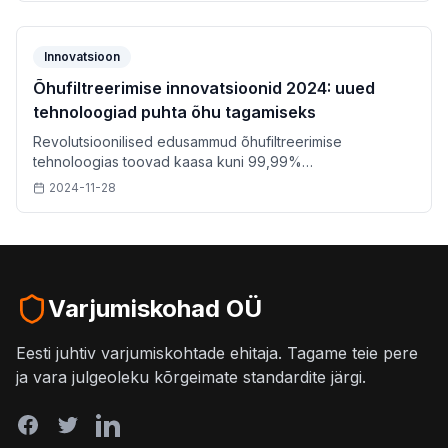
Innovatsioon
Õhufiltreerimise innovatsioonid 2024: uued
tehnoloogiad puhta õhu tagamiseks
Revolutsioonilised edusammud õhufiltreerimise
tehnoloogias toovad kaasa kuni 99,99%
filtreerimisefektiivsuse ja energiatõhusama toimimise.
2024-11-28
Varjumiskohad OÜ
Eesti juhtiv varjumiskohtade ehitaja. Tagame teie pere
ja vara julgeoleku kõrgeimate standardite järgi.