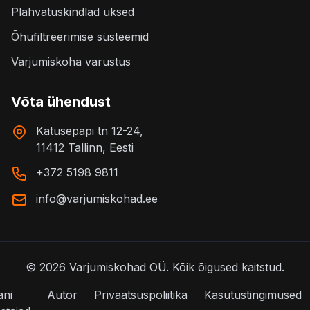
Plahvatuskindlad uksed
Õhufiltreerimise süsteemid
Varjumiskoha varustus
Võta ühendust
Katusepapi tn 12-24,
11412 Tallinn, Eesti
+372 5198 9811
info@varjumiskohad.ee
©
2026
Varjumiskohad OÜ.
Kõik õigused kaitstud.
ani
Autor
Privaatsuspoliitika
Kasutustingimused