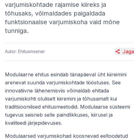
varjumiskohtade rajamise kiireks ja
tõhusaks, võimaldades paigaldada
funktsionaalse varjumiskoha vaid mõne
tunniga.
Jaga
Autor:
Ehitusinsener
Modulaarne ehitus esindab tänapäeval üht kiireimini
arenevat suunda varjumiskohtade tööstuses. See
innovatiivne lähenemisviis võimaldab ehitada
varjumiskohti oluliselt kiiremini ja tõhusamalt kui
traditsioonilised ehitusmeetodid. Modulaarse süsteemi
tugevus seisneb selle paindlikkuses, kiirusel ja
kvaliteedi järjepidevuses.
Modulaarsed varjumiskohad koosnevad eeltoodetud