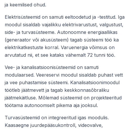
ja keemilised ohud.
Elektrisüsteemid on samuti eeltoodetud ja -testitud. Iga
moodul sisaldab vajalikku elektrivarustust, valgustust,
side- ja turvasüsteeme. Autonoomne energiaallikas
(generaator või akusüsteem) tagab süsteemi töö ka
elektrikatkestuste korral. Varuenergia võimsus on
arvutatud nii, et see kataks vähemalt 72 tunni töö.
Vee- ja kanalisatsioonisüsteemid on samuti
modulaarsed. Veereservi moodul sisaldab puhast vett
ja vee puhastamise süsteemi. Kanalisatsioonimoodul
töötleb jäätmevett ja tagab keskkonnasõbraliku
jäätmekäitluse. Mõlemad süsteemid on projekteeritud
töötama autonoomselt pikema aja jooksul.
Turvasüsteemid on integreeritud igas moodulis.
Kaasaegne juurdepääsukontroll, videovalve,