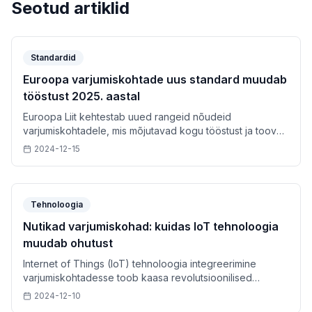
Seotud artiklid
Standardid
Euroopa varjumiskohtade uus standard muudab
tööstust 2025. aastal
Euroopa Liit kehtestab uued rangeid nõudeid
varjumiskohtadele, mis mõjutavad kogu tööstust ja toovad
kaasa tehnoloogilise revolutsiooni.
2024-12-15
Tehnoloogia
Nutikad varjumiskohad: kuidas IoT tehnoloogia
muudab ohutust
Internet of Things (IoT) tehnoloogia integreerimine
varjumiskohtadesse toob kaasa revolutsioonilised
muudatused ohutuses ja kasutajakogemuses.
2024-12-10