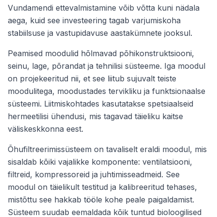
Vundamendi ettevalmistamine võib võtta kuni nädala
aega, kuid see investeering tagab varjumiskoha
stabiilsuse ja vastupidavuse aastakümnete jooksul.
Peamised moodulid hõlmavad põhikonstruktsiooni,
seinu, lage, põrandat ja tehnilisi süsteeme. Iga moodul
on projekeeritud nii, et see liitub sujuvalt teiste
moodulitega, moodustades tervikliku ja funktsionaalse
süsteemi. Liitmiskohtades kasutatakse spetsiaalseid
hermeetilisi ühendusi, mis tagavad täieliku kaitse
väliskeskkonna eest.
Õhufiltreerimissüsteem on tavaliselt eraldi moodul, mis
sisaldab kõiki vajalikke komponente: ventilatsiooni,
filtreid, kompressoreid ja juhtimisseadmeid. See
moodul on täielikult testitud ja kalibreeritud tehases,
mistõttu see hakkab tööle kohe peale paigaldamist.
Süsteem suudab eemaldada kõik tuntud bioloogilised