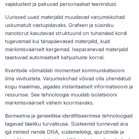
vajadustest ja pakuvad personaalset teenindust.
Uurissed uued materjalid muudavad varjumiskohad
uskumatult vastupidavaks. Grafeen ja süsiniku
nanotorut kasutavad struktuurid on tuhandeid kordi
tugevamad kui tänapäevased materjalid, kuid
märkimisväärselt kergemad. Iseparanevad materjalid
taastuvad automaatselt kahjustuste korral.
Kvantside võimaldab momentset kommunikatsiooni
ilma viivitusteta. Varjumiskohad võivad olla ühendatud
kogu maailmas, jagades instantaalselt informatsiooni ja
ressursse. See tehnoloogia muudab isolatsiooni
märkimisväärselt vähem koormavaks.
Biomeetria ja geneetilise identifitseerimise tehnoloogiad
tagavad täieliku turvalisuse. Süsteemid tunnevad ära
igä inimest nende DNA, südamelöögi, ajurütmide ja