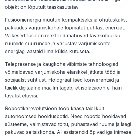
objekt on lõputult taaskasutatav.
Fusioonienergia muutub kompaktseks ja ohutuskaks,
pakkudes varjumiskohale lõpmatut puhtast energiat.
Väikesed fusioonireaktorid mahuvad tavakõlbuliku
ruumide suurunede ja varustav varjumiskohte
energiagi aastaid ilma külsis kütuseta.
Telepresense ja kaugkohalviibimiste tehnoloogiad
võimaldavad varjumiskoha elanikkel jätkata tööd ja
sotsiaalst suhtlust. Holograafilised konverentsid ja
täielik digitaalne maailm tagab, et isolatsioon ei häiri
tavalist eluviisi.
Robootikarevolutsioon toob kaasa täielikult
autonoomsed hooldusbotid. Need robotid hooldavad
süsteeme, valmistavad toitu, puhastavad ruume ja isegi
pakuvad seltsiskonda. AI assistendid õpivad iga inimese