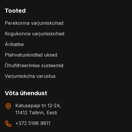
Tooted
Perekonna varjumiskohad
Kogukonna varjumiskohad
Ärikaitse
Plahvatuskindlad uksed
Õhufiltreerimise süsteemid
Varjumiskoha varustus
Võta ühendust
Katusepapi tn 12-24,
11412 Tallinn, Eesti
+372 5198 9811