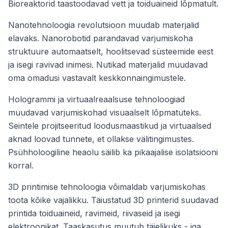
Bioreaktorid taastoodavad vett ja toiduaineid lõpmatult.
Nanotehnoloogia revolutsioon muudab materjalid
elavaks. Nanorobotid parandavad varjumiskoha
struktuure automaatselt, hoolitsevad süsteemide eest
ja isegi ravivad inimesi. Nutikad materjalid muudavad
oma omadusi vastavalt keskkonnaingimustele.
Hologrammi ja virtuaalreaalsuse tehnoloogiad
muudavad varjumiskohad visuaalselt lõpmatuteks.
Seintele projitseeritud loodusmaastikud ja virtuaalsed
aknad loovad tunnete, et ollakse välitingimustes.
Psühholoogiline heaolu säilib ka pikaajalise isolatsiooni
korral.
3D printimise tehnoloogia võimaldab varjumiskohas
toota kõike vajalikku. Täiustatud 3D printerid suudavad
printida toiduaineid, ravimeid, riivaseid ja isegi
elektroonikat. Taaskasutus muutub täielikuks - iga