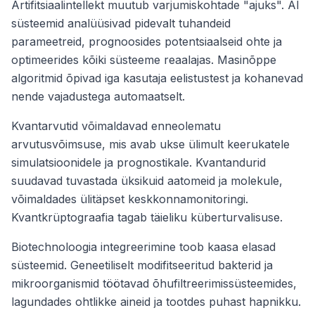
Artifitsiaalintellekt muutub varjumiskohtade "ajuks". AI
süsteemid analüüsivad pidevalt tuhandeid
parameetreid, prognoosides potentsiaalseid ohte ja
optimeerides kõiki süsteeme reaalajas. Masinõppe
algoritmid õpivad iga kasutaja eelistustest ja kohanevad
nende vajadustega automaatselt.
Kvantarvutid võimaldavad enneolematu
arvutusvõimsuse, mis avab ukse ülimult keerukatele
simulatsioonidele ja prognostikale. Kvantandurid
suudavad tuvastada üksikuid aatomeid ja molekule,
võimaldades ülitäpset keskkonnamonitoringi.
Kvantkrüptograafia tagab täieliku küberturvalisuse.
Biotechnoloogia integreerimine toob kaasa elasad
süsteemid. Geneetiliselt modifitseeritud bakterid ja
mikroorganismid töötavad õhufiltreerimissüsteemides,
lagundades ohtlikke aineid ja tootdes puhast hapnikku.