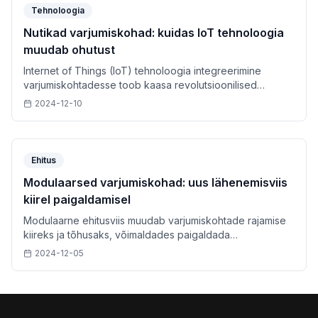
Tehnoloogia
Nutikad varjumiskohad: kuidas IoT tehnoloogia
muudab ohutust
Internet of Things (IoT) tehnoloogia integreerimine
varjumiskohtadesse toob kaasa revolutsioonilised
muudatused ohutuses ja kasutajakogemuses.
2024-12-10
Ehitus
Modulaarsed varjumiskohad: uus lähenemisviis
kiirel paigaldamisel
Modulaarne ehitusviis muudab varjumiskohtade rajamise
kiireks ja tõhusaks, võimaldades paigaldada
funktsionaalse varjumiskoha vaid mõne tunniga.
2024-12-05