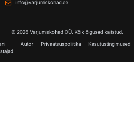
info@varjumiskohad.ee
©
2026
Varjumiskohad OÜ.
Kõik õigused kaitstud.
ani
Autor
Privaatsuspoliitika
Kasutustingimused
stajad