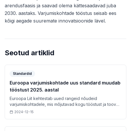
arendusfaasis ja saavad olema kättesaadavad juba
2030. aastaks. Varjumiskohtade tööstus seisab ees
kõigi aegade suuremate innovatsioonide lävel.
Seotud artiklid
Standardid
Euroopa varjumiskohtade uus standard muudab
tööstust 2025. aastal
Euroopa Liit kehtestab uued rangeid nõudeid
varjumiskohtadele, mis mõjutavad kogu tööstust ja toovad
kaasa tehnoloogilise revolutsiooni.
2024-12-15