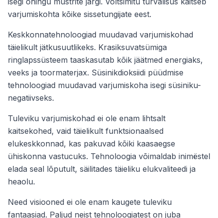
isegi õhingu mustrite järgi. Võltsimitu turvalisus kaitseb
varjumiskohta kõike sissetungijate eest.
Keskkonnatehnoloogiad muudavad varjumiskohad
täielikult jätkusuutlikeks. Krasiksuvatsümiga
ringlapssüsteem taaskasutab kõik jäätmed energiaks,
veeks ja toormaterjax. Süsinikdioksiidi püüdmise
tehnoloogiad muudavad varjumiskoha isegi süsiniku-
negatiivseks.
Tuleviku varjumiskohad ei ole enam lihtsalt
kaitsekohed, vaid täielikult funktsionaalsed
elukeskkonnad, kas pakuvad kõiki kaasaegse
ühiskonna vastucuks. Tehnoloogia võimaldab inimëstel
elada seal lõputult, säilitades täieliku elukvaliteedi ja
heaolu.
Need visiooned ei ole enam kaugete tuleviku
fantaasiad. Paljud neist tehnoloogiatest on juba